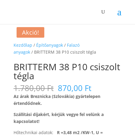
Akció!
Kezdőlap
/
Építőanyagok
/
Falazó
anyagok
/ BRITTERM 38 P10 csiszolt tégla
BRITTERM 38 P10 csiszolt
tégla
Eredeti
Jelenlegi
1.780,00
Ft
870,00
Ft
ára:
ára:
Az árak Breznicka (Szlovákia) gyártelepen
1.780,00 Ft.
870,00 Ft.
értendődnek.
Szállítási díjakért, kérjük vegye fel velünk a
kapcsolatot!
Hőtechnikai adatok:
R =3,48 m2 /KW-1, U =