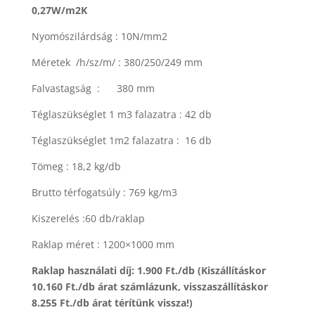
0,27W/m2K
Nyomószilárdság : 10N/mm2
Méretek /h/sz/m/ : 380/250/249 mm
Falvastagság : 380 mm
Téglaszükséglet 1 m3 falazatra : 42 db
Téglaszükséglet 1m2 falazatra : 16 db
Tömeg : 18,2 kg/db
Brutto térfogatsúly : 769 kg/m3
Kiszerelés :60 db/raklap
Raklap méret : 1200×1000 mm
Raklap használati díj: 1.900 Ft./db (Kiszállításkor
10.160 Ft./db árat számlázunk, visszaszállításkor
8.255 Ft./db árat térítünk vissza!)