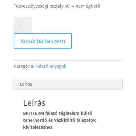
Tüzveszélyességi osztály :A1 – nem éghető
BRITTERM
38
P10
Kosárba teszem
csiszolt
tégla
mennyiség
Kategória:
Falazó anyagok
Leírás
Leírás
BRITTERM falazó téglaelem külső
teherhordó és vázkitöltő falazatok
kivitelezéshez