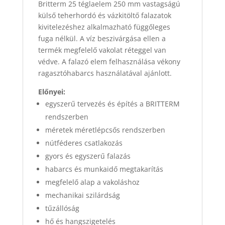
Britterm 25 téglaelem 250 mm vastagságú
külső teherhordó és vázkitöltő falazatok
kivitelezéshez alkalmazható függőleges
fuga nélkül. A víz beszivárgása ellen a
termék megfelelő vakolat réteggel van
védve. A falazó elem felhasználása vékony
ragasztóhabarcs használatával ajánlott.
Előnyei:
egyszerű tervezés és építés a BRITTERM
rendszerben
méretek méretlépcsős rendszerben
nútféderes csatlakozás
gyors és egyszerű falazás
habarcs és munkaidő megtakarítás
megfelelő alap a vakoláshoz
mechanikai szilárdság
tűzállóság
hő és hangszigetelés